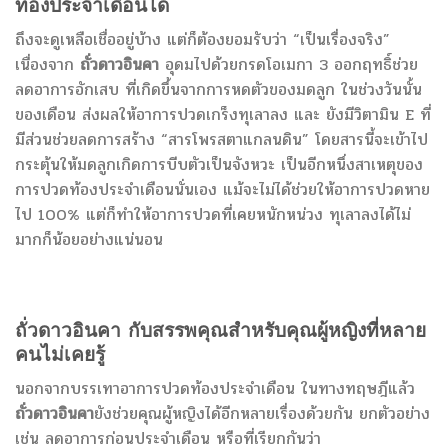
ท้องประจำเดือนได้
ถึงจะดูเหลือเชื่ออยู่บ้าง แต่ก็ต้องยอมรับว่า “เป็นเรื่องจริง”
เนื่องจาก
ถั่วดาวอินคา
อุดมไปด้วยกรดโอเมกา 3 ออกฤทธิ์ช่วย
ลดอาการอักเสบ ที่เกิดขึ้นจากการหดตัวของมดลูก ในช่วงวันนั้น
ของเดือน ส่งผลให้อาการปวดเกร็งทุเลาลง และ ยังมีวิตามิน E ที่
มีส่วนช่วยลดการสร้าง “สารโพรสตาแกลนดิน” โดยสารนี้จะเข้าไป
กระตุ้นให้มดลูกเกิดการบีบตัวเป็นจังหวะ เป็นอีกหนึ่งสาเหตุของ
การปวดท้องประจำเดือนนั่นเอง แม้จะไม่ได้ช่วยให้อาการปวดหาย
ไป 100% แต่ก็ทำให้อาการปวดที่เคยหนักหน่วง ทุเลาลงได้ไม่
มากก็น้อยอย่างแน่นอน
ถั่วดาวอินคา
กับสรรพคุณสำหรับคุณผู้หญิงที่หลาย
คนไม่เคยรู้
นอกจากบรรเทาอาการปวดท้องประจำเดือน ในทางทฤษฎีแล้ว
ถั่วดาวอินคา
ยังช่วยคุณผู้หญิงได้อีกหลายเรื่องด้วยกัน ยกตัวอย่าง
เช่น ลดอาการก่อนประจำเดือน หรือที่เรียกกันว่า