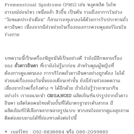
Premenstrual Syndrome (PMS) เช่น หงุดหงิด โมโห
อารมณ์อ่อนไหว เหนื่อยล้า สิวขึ้น เป็นต้น รวมถึงอาการในช่วง
“วัยหมดประจำเดือน” ก็สามารถทุเลาลงได้ด้วยการรับประทานถั่ว
ดาวอินคา เนื่องจากมีส่วนช่วยในเรื่องของการควบคุมฮอร์โมนใน
ร่างกาย
บทความนี้เป็นเครื่องพิสูจน์ได้เป็นอย่างดี ว่ายังมีอีกหลายเรื่อง
ของ
ถั่วดาวอินคา
ที่เรายังไม่รู้มาก่อน สำหรับคุณผู้หญิงที่
ต้องการดูแลตนเอง การบริโภคถั่วดาวอินคาอย่างถูกต้อง ไม่ได้
ช่วยแค่เรื่องของวันนั้นของเดือนเท่านั้น ยังมีส่วนช่วยลดความ
เสี่ยงจากโรคเรื้อรังต่าง ๆ ได้อีกด้วย ถ้ายังไม่รู้ว่าจะหามากิน
อย่างไร เราขอแนะนำ
ORGANOID
ผลิตภัณฑ์แปรรูปจากถั่วดาว
อินคา ผลิตโดยคนไทยด้วยขั้นที่ได้มาตรฐานระดับสากล มี
ผลิตภัณฑ์ให้เลือกหลากหลายรูปแบบ หากสนใจอยากดูแลสุขภาพ
ติดต่อสอบถามได้ที่ช่องทางดังต่อไปนี้
เบอร์โทร : 092-6836684 หรือ 086-2099885