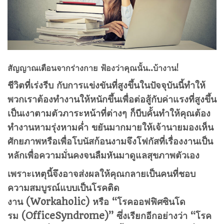
สัญญาณเตือนจากร่างกาย ฟ้องว่าคุณนั้น..บ้างาน!
ชีวิตที่เร่งรีบ กับการแข่งขันที่สูงขึ้นในปัจจุบันนี้ทำให้
พวกเราต้องทำงานให้หนักขึ้นเพื่อต่อสู้กับค่าแรงที่สูงขึ้น
เป็นเงาตามตัวภาระหน้าที่ต่างๆ ก็บีบคั้นทำให้คุณต้อง
ทำงานหามรุ่งหามค่ำ ขยันมากมายให้เจ้านายมองเห็น
ศักยภาพหรือเพื่อโบนัสก้อนงามจึงโฟกัสที่เรื่องงานเป็น
หลักเพื่อความมั่นคงจนลืมหันมาดูแลสุขภาพตัวเอง
เพราะเหตุนี้จึงอาจส่งผลให้คุณกลายเป็นคนที่ชอบ
ความสมบูรณ์แบบเป็น
โรคติด
งาน
(Workaholic)
หรือ
“โรคออฟฟิศซินโด
รม (OfficeSyndrome)”
ซึ่งเรียกอีกอย่างว่า
“โรค