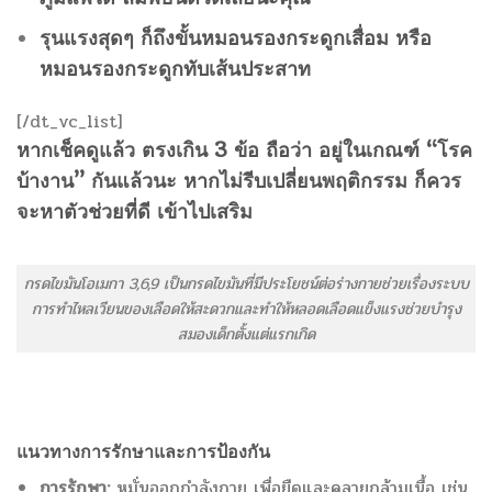
รุนแรงสุดๆ ก็ถึงขั้นหมอนรองกระดูกเสื่อม หรือ
หมอนรองกระดูกทับเส้นประสาท
[/dt_vc_list]
หากเช็คดูแล้ว
ตรงเกิน
3
ข้อ
ถือว่า
อยู่ในเกณฑ์
“
โรค
บ้างาน
”
กันแล้วนะ
หากไม่รีบเปลี่ยนพฤติกรรม
ก็ควร
จะหาตัวช่วยที่ดี
เข้าไปเสริม
กรดไขมันโอเมกา 3,6,9 เป็นกรดไขมันที่มีประโยชน์ต่อร่างกายช่วยเรื่องระบบ
การทำไหลเวียนของเลือดให้สะดวกและทำให้หลอดเลือดแข็งแรงช่วยบำรุง
สมองเด็กตั้งแต่แรกเกิด
แนวทางการรักษาและการป้องกัน
การรักษา:
หมั่นออกกำลังกาย เพื่อยืดและคลายกล้ามเนื้อ เช่น