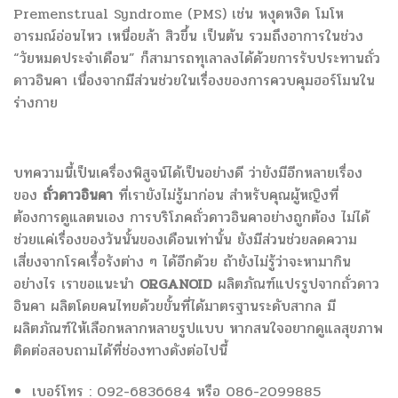
Premenstrual Syndrome (PMS) เช่น หงุดหงิด โมโห
อารมณ์อ่อนไหว เหนื่อยล้า สิวขึ้น เป็นต้น รวมถึงอาการในช่วง
“วัยหมดประจำเดือน” ก็สามารถทุเลาลงได้ด้วยการรับประทานถั่ว
ดาวอินคา เนื่องจากมีส่วนช่วยในเรื่องของการควบคุมฮอร์โมนใน
ร่างกาย
บทความนี้เป็นเครื่องพิสูจน์ได้เป็นอย่างดี ว่ายังมีอีกหลายเรื่อง
ของ
ถั่วดาวอินคา
ที่เรายังไม่รู้มาก่อน สำหรับคุณผู้หญิงที่
ต้องการดูแลตนเอง การบริโภคถั่วดาวอินคาอย่างถูกต้อง ไม่ได้
ช่วยแค่เรื่องของวันนั้นของเดือนเท่านั้น ยังมีส่วนช่วยลดความ
เสี่ยงจากโรคเรื้อรังต่าง ๆ ได้อีกด้วย ถ้ายังไม่รู้ว่าจะหามากิน
อย่างไร เราขอแนะนำ
ORGANOID
ผลิตภัณฑ์แปรรูปจากถั่วดาว
อินคา ผลิตโดยคนไทยด้วยขั้นที่ได้มาตรฐานระดับสากล มี
ผลิตภัณฑ์ให้เลือกหลากหลายรูปแบบ หากสนใจอยากดูแลสุขภาพ
ติดต่อสอบถามได้ที่ช่องทางดังต่อไปนี้
เบอร์โทร : 092-6836684 หรือ 086-2099885