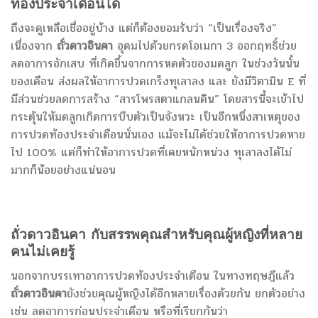
ท้องประจำเดือนได้
ถึงจะดูเหลือเชื่ออยู่บ้าง แต่ก็ต้องยอมรับว่า “เป็นเรื่องจริง”
เนื่องจาก
ถั่วดาวอินคา
อุดมไปด้วยกรดโอเมกา 3 ออกฤทธิ์ช่วย
ลดอาการอักเสบ ที่เกิดขึ้นจากการหดตัวของมดลูก ในช่วงวันนั้น
ของเดือน ส่งผลให้อาการปวดเกร็งทุเลาลง และ ยังมีวิตามิน E ที่
มีส่วนช่วยลดการสร้าง “สารโพรสตาแกลนดิน” โดยสารนี้จะเข้าไป
กระตุ้นให้มดลูกเกิดการบีบตัวเป็นจังหวะ เป็นอีกหนึ่งสาเหตุของ
การปวดท้องประจำเดือนนั่นเอง แม้จะไม่ได้ช่วยให้อาการปวดหาย
ไป 100% แต่ก็ทำให้อาการปวดที่เคยหนักหน่วง ทุเลาลงได้ไม่
มากก็น้อยอย่างแน่นอน
ถั่วดาวอินคา
กับสรรพคุณสำหรับคุณผู้หญิงที่หลาย
คนไม่เคยรู้
นอกจากบรรเทาอาการปวดท้องประจำเดือน ในทางทฤษฎีแล้ว
ถั่วดาวอินคา
ยังช่วยคุณผู้หญิงได้อีกหลายเรื่องด้วยกัน ยกตัวอย่าง
เช่น ลดอาการก่อนประจำเดือน หรือที่เรียกกันว่า