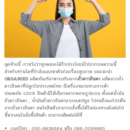
สุดท้ายนี้ เราหวังว่าทุกคนจะได้รับประโยชน์ไปจากบทความนี้
สำหรับท่านใดที่กำลังมองหาตัวช่วยเรื่องสุขภาพ ขอแนะนำ
ORGANOID
ผลิตภัณฑ์อาหารเสริมจาก
ถั่วดาวอินคา
ผลิตจากถั่ว
ดาวอินคาที่ปลูกในประเทศไทย มีเครื่องหมายทางการค้า
ปลอดภัย 100% สินค้ามีให้เลือกหลากหลายรูปแบบ ตั้งแต่น้ำมัน
ถั่วดาวอินคา , น้ำมันถั่วดาวอินคาแบบแคปซูล ไปจนถึงผงโปรตีน
จากถั่วดาวอินคา สนใจสินค้าสามารถสั่งซื้อได้ในช่องทางดังต่อไป
นี้
หากสนใจสั่งซื้อสินค้า สามารถติดต่อได้ที่
เบอร์โทร : 092-6836684 หรือ 086-2099885